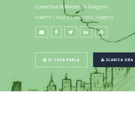
Copertina di Matteo Di Gregorio
FUMETTO | PAGG. 0 | 23/01/2018 |
FUMETTO
DI COSA PARLA
SCARICA ORA