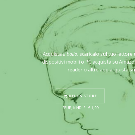
Acquista
Il ballo
, scaricalo sul tuo lettore
dispositivi mobili o PC acquista su Amazo
reader o altre app acquista su
DELOS STORE
EPUB, KINDLE - € 1,99