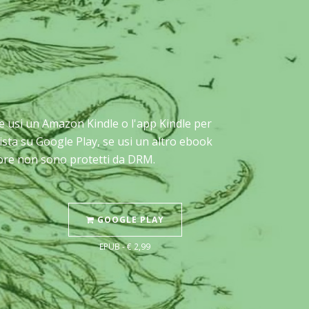
: se usi un Amazon Kindle o l'app Kindle per
ista su Google Play, se usi un altro ebook
Store non sono protetti da DRM.
GOOGLE PLAY
EPUB - € 2,99