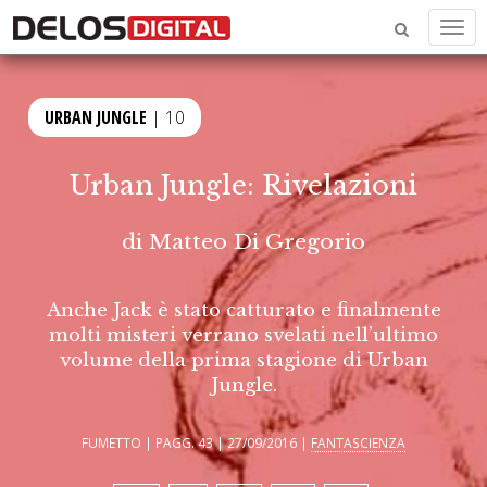
Men
URBAN JUNGLE
| 10
Urban Jungle: Rivelazioni
di
Matteo Di Gregorio
Anche Jack è stato catturato e finalmente
molti misteri verrano svelati nell’ultimo
volume della prima stagione di Urban
Jungle.
FUMETTO | PAGG. 43 | 27/09/2016 |
FANTASCIENZA