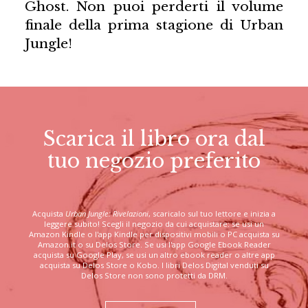
Ghost. Non puoi perderti il volume
finale della prima stagione di Urban
Jungle!
Scarica il libro ora dal
tuo negozio preferito
Acquista
Urban Jungle: Rivelazioni
, scaricalo sul tuo lettore e inizia a
leggere subito! Scegli il negozio da cui acquistare: se usi un
Amazon Kindle o l'app Kindle per dispositivi mobili o PC acquista su
Amazon.it o su Delos Store. Se usi l'app Google Ebook Reader
acquista su Google Play, se usi un altro ebook reader o altre app
acquista su Delos Store o Kobo. I libri Delos Digital venduti su
Delos Store non sono protetti da DRM.