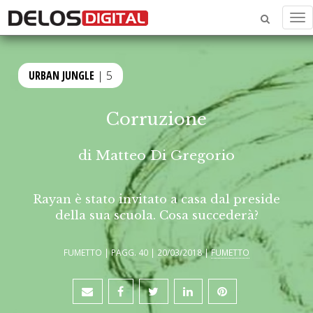
Me
URBAN JUNGLE
| 5
Corruzione
di
Matteo Di Gregorio
Rayan è stato invitato a casa dal preside
della sua scuola. Cosa succederà?
FUMETTO | PAGG. 40 | 20/03/2018 |
FUMETTO