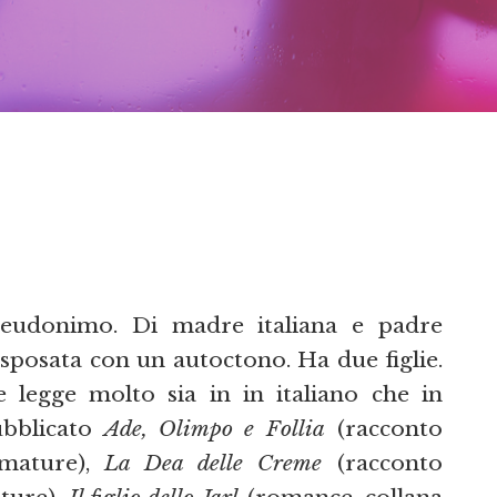
seudonimo. Di madre italiana e padre
sposata con un autoctono. Ha due figlie.
e legge molto sia in in italiano che in
ubblicato
Ade, Olimpo e Follia
(racconto
umature),
La Dea delle Creme
(racconto
ture),
Il figlio dello Jarl
(romance, collana