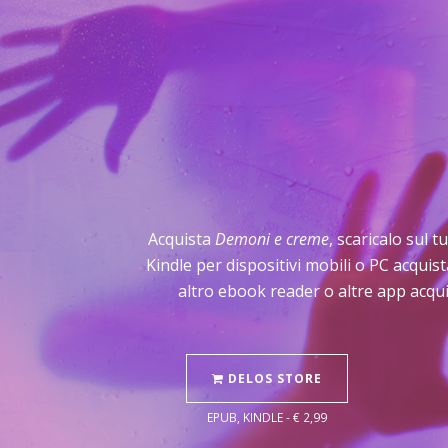
Acquista
Demoni e creme
, scaricalo sul 
Kindle per dispositivi mobili o PC acqui
altro ebook reader o altre app acqui
DELOS STORE
EPUB, KINDLE - € 2,99