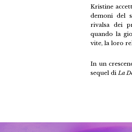
Kristine acce
demoni del s
rivalsa dei p
quando la gio
vite, la loro r
In un crescen
sequel di
La D