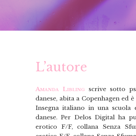
L’autore
Amanda Libling
scrive sotto p
danese, abita a Copenhagen ed è 
Insegna italiano in una scuola 
danese. Per Delos Digital ha p
erotico F/F, collana Senza Sf
erotico F/F, collana Senza Sfuma