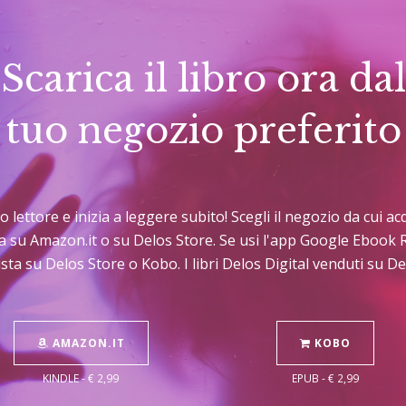
Scarica il libro ora dal
tuo negozio preferito
tuo lettore e inizia a leggere subito! Scegli il negozio da cui 
sta su Amazon.it o su Delos Store. Se usi l'app Google Ebook 
sta su Delos Store o Kobo. I libri Delos Digital venduti su 
AMAZON.IT
KOBO
KINDLE - € 2,99
EPUB - € 2,99