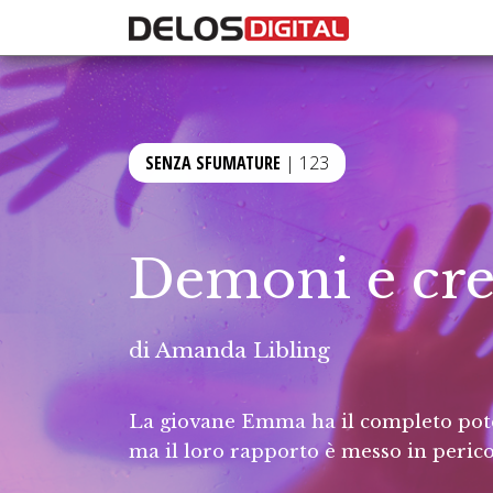
SENZA SFUMATURE
| 123
Demoni e cr
di
Amanda Libling
La giovane Emma ha il completo pote
ma il loro rapporto è messo in perico