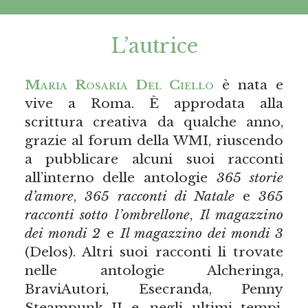
L’autrice
Maria Rosaria Del Ciello
è nata e
vive a Roma. È approdata alla
scrittura creativa da qualche anno,
grazie al forum della WMI, riuscendo
a pubblicare alcuni suoi racconti
all’interno delle antologie
365
storie
d’amore
,
365
r
acconti di Natale
e
365
r
acconti sotto l’ombrellone
,
Il magazzino
dei mondi 2
e
Il magazzino dei mondi 3
(Delos). Altri suoi racconti li trovate
nelle antologie Alcheringa,
BraviAutori, Esecranda, Penny
Steampunk II e, negli ultimi tempi,