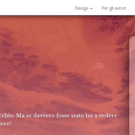
Naviga
Per gli autori
cchio. Ma se davvero fosse stato lui a vedere
dere?