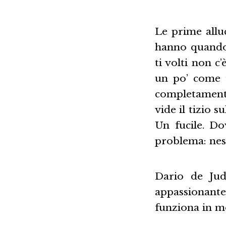
Le prime alluc
hanno quando 
ti volti non c’
un po’ come f
completamente
vide il tizio 
Un fucile. D
problema: ness
Dario de Jud
appassionante
funziona in m