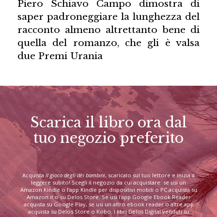
Piero Schiavo Campo dimostra di
saper padroneggiare la lunghezza del
racconto almeno altrettanto bene di
quella del romanzo, che gli è valsa
due Premi Urania
Scarica il libro ora dal
tuo negozio preferito
Acquista
Il gioco degli dèi bambini
, scaricalo sul tuo lettore e inizia a
leggere subito! Scegli il negozio da cui acquistare: se usi un
Amazon Kindle o l'app Kindle per dispositivi mobili o PC acquista su
Amazon.it o su Delos Store. Se usi l'app Google Ebook Reader
acquista su Google Play, se usi un altro ebook reader o altre app
acquista su Delos Store o Kobo. I libri Delos Digital venduti su