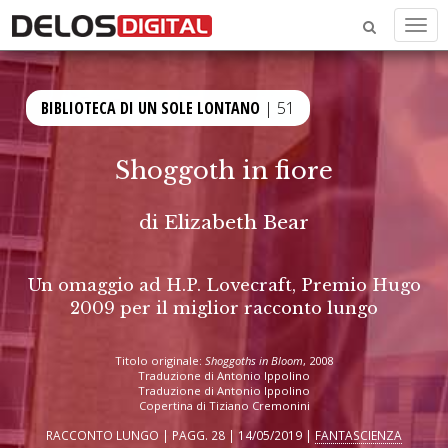
Men
BIBLIOTECA DI UN SOLE LONTANO
| 51
Shoggoth in fiore
di
Elizabeth Bear
Un omaggio ad H.P. Lovecraft, Premio Hugo
2009 per il miglior racconto lungo
Titolo originale:
Shoggoths in Bloom
, 2008
Traduzione di Antonio Ippolino
Traduzione di Antonio Ippolino
Copertina di Tiziano Cremonini
RACCONTO LUNGO | PAGG. 28 | 14/05/2019 |
FANTASCIENZA