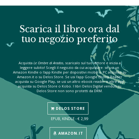
Scarica il libro ora dal
tuo negozio preferito
Acquista
Le Ombre di Arados
, scaricalo sul tuo lettore e inizia a
leggere subito! Scegli il negozio da cui acquistare: se usi un
Amazon Kindle o l'app Kindle per dispositivi mobili o PC acquista su
Amazon.it o su Delos Store. Se usi l'app Google Ebook Reader
acquista su Google Play, se usi un altro ebook reader o altre app
acquista su Delos Store o Kobo. I libri Delos Digital venduti su
Delos Store non sono protetti da DRM.
DELOS STORE
EPUB, KINDLE - € 2,99
AMAZON.IT