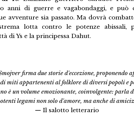
o anni di guerre e vagabondaggi, e può c
ue avventure sia passato. Ma dovrà combatte
strema lotta contro le potenze abissali, 
ttà di Ys e la principessa Dahut.
Smojver firma due storie d'eccezione, proponendo af
di miti appartenenti al folklore di diversi popoli e p
ano è un volume emozionante, coinvolgente: parla di 
 potenti legami non solo d'amore, ma anche di amicizi
— Il salotto letterario