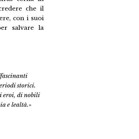
redere che il
re, con i suoi
per salvare la
fascinanti
eriodi storici.
eroi, di nobili
a e lealtà.
»