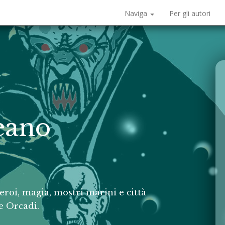
Naviga
Per gli autori
eano
eroi, magia, mostri marini e città
e Orcadi.