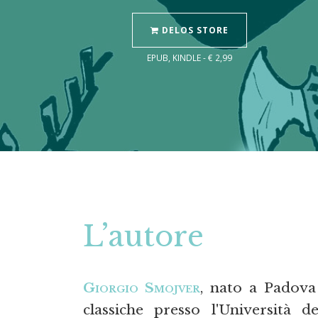
DELOS STORE
EPUB, KINDLE - € 2,99
L’autore
Giorgio Smojver
, nato a Padova 
classiche presso l'Università 