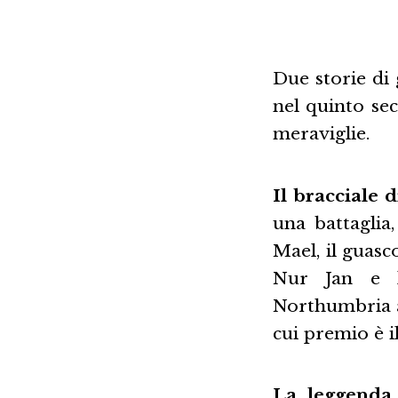
Due storie di 
nel quinto sec
meraviglie.
Il bracciale 
una battaglia
Mael, il guas
Nur Jan e l
Northumbria al
cui premio è i
La leggenda