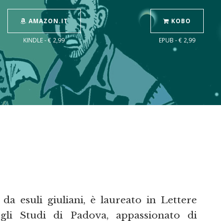
AMAZON.IT
KOBO
KINDLE - € 2,99
EPUB - € 2,99
da esuli giuliani, è laureato in Lettere
degli Studi di Padova, appassionato di