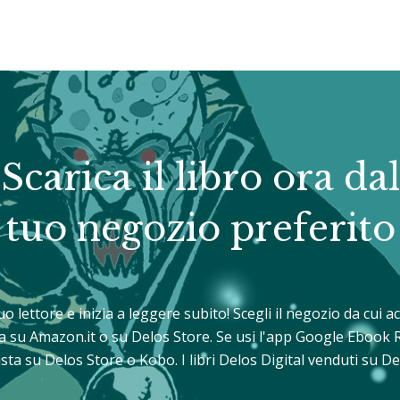
Scarica il libro ora dal
tuo negozio preferito
tuo lettore e inizia a leggere subito! Scegli il negozio da cui
sta su Amazon.it o su Delos Store. Se usi l'app Google Ebook 
sta su Delos Store o Kobo. I libri Delos Digital venduti su 