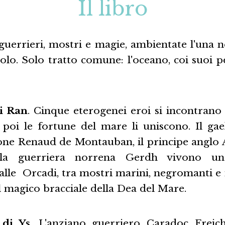
Il libro
guerrieri, mostri e magie, ambientate l'una ne
olo. Solo tratto comune: l'oceano, coi suoi pe
di Ran
. Cinque eterogenei eroi si incontrano 
, poi le fortune del mare li uniscono. Il gae
cone Renaud de Montauban, il principe anglo A
a guerriera norrena Gerdh vivono un'o
le Orcadi, tra mostri marini, negromanti e is
l magico bracciale della Dea del Mare.
 di Ys
. L'anziano guerriero Caradoc Freic