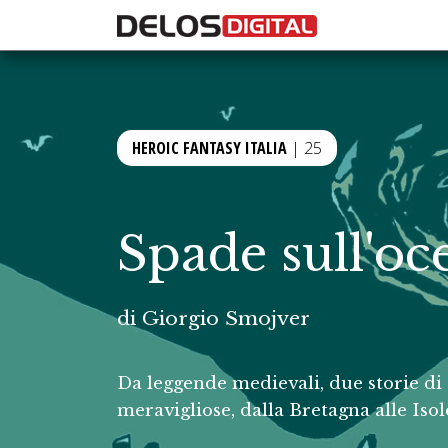
HEROIC FANTASY ITALIA
| 25
Spade sull'oc
di
Giorgio Smojver
Da leggende medievali, due storie di 
meravigliose, dalla Bretagna alle Isol