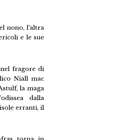
l nono, l'altra
ricoli e le sue
nel fragore di
lico Niall mac
stulf, la maga
dissea dalla
ole erranti, il
hfras torna in