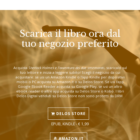
Scarica il libro ora dal
tuo negozio preferito
Acquista
Sherlock Holmes e l'avventura dei due smemorati
, scaricalo sul
tuo lettore e inizia a leggere subito! Scegli il negozio da cui
acquistare: se usi un Amazon Kindle o l'app Kindle per dispositivi
mobili o PC acquista su Amazon.it o su Delos Store. Se usi l'app
Google Ebook Reader acquista su Google Play, se usi un altro
ebook reader o altre app acquista su Delos Store o Kobo. I libri
Delos Digital venduti su Delos Store non sono protetti da DRM.
DELOS STORE
EPUB, KINDLE - € 1,99
AMAZON.IT