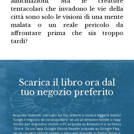
allucinazioni. Ma le creature
tentacolari che invadono le vie della
città sono solo le visioni di una mente
malata o un reale pericolo da
affrontare prima che sia troppo
tardi?
Scarica il libro ora dal
tuo negozio preferito
Acquista
Tentacoli
, scaricalo sul tuo lettore e inizia a leggere subito!
Scegli il negozio da cui acquistare: se usi un Amazon Kindle o l'app
Kindle per dispositivi mobili o PC acquista su Amazon.it o su Delos
Store. Se usi l'app Google Ebook Reader acquista su Google Play,
se usi un altro ebook reader o altre app acquista su Delos Store o