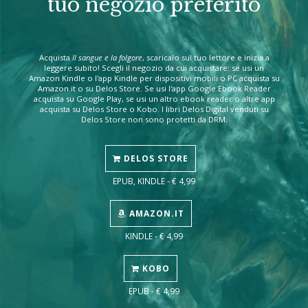
tuo negozio preferito
Acquista
Il sangue e la folgore
, scaricalo sul tuo lettore e inizia a
leggere subito! Scegli il negozio da cui acquistare: se usi un
Amazon Kindle o l'app Kindle per dispositivi mobili o PC acquista su
Amazon.it o su Delos Store. Se usi l'app Google Ebook Reader
acquista su Google Play, se usi un altro ebook reader o altre app
acquista su Delos Store o Kobo. I libri Delos Digital venduti su
Delos Store non sono protetti da DRM.
DELOS STORE
EPUB, KINDLE - € 4,99
AMAZON.IT
KINDLE - € 4,99
KOBO
EPUB - € 4,99