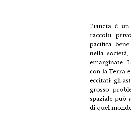
Pianeta è un
raccolti, pri
pacifica, ben
nella società
emarginate. L
con la Terra e 
eccitati: gli 
grosso probl
spaziale può a
di quel mondo,