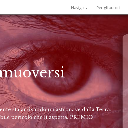
Naviga
Per gli autori
 muoversi
ente sta arrivando un’astronave dalla Terra.
ibile pericolo che li aspetta. PREMIO