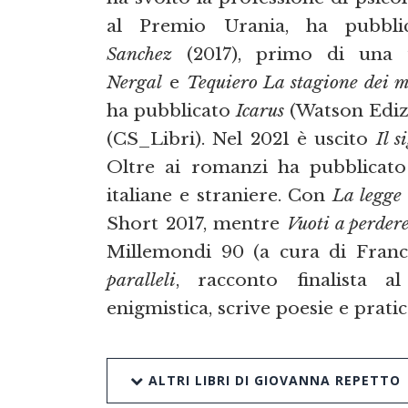
al Premio Urania, ha pubbl
Sanchez
(2017), primo di una 
Nergal
e
Tequiero La stagione dei m
ha pubblicato
Icarus
(Watson Ediz
(CS_Libri). Nel 2021 è uscito
Il s
Oltre ai romanzi ha pubblicato 
italiane e straniere. Con
La legge
Short 2017, mentre
Vuoti a perder
Millemondi 90 (a cura di Fran
paralleli
, racconto finalista a
enigmistica, scrive poesie e prati
ALTRI LIBRI DI GIOVANNA REPETTO