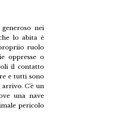
 generoso nei
che lo abita è
propriio ruolo
rie oppresse o
li il contatto
ire e tutti sono
 arrivo. C’è un
dove una nave
nimale pericolo