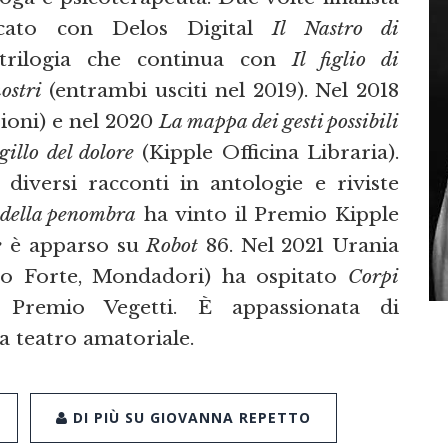
icato con Delos Digital
Il Nastro di
trilogia che continua con
Il figlio di
ostri
(entrambi usciti nel 2019). Nel 2018
ioni) e nel 2020
La mappa dei gesti possibili
igillo del dolore
(Kipple Officina Libraria).
diversi racconti in antologie e riviste
 della penombra
ha vinto il Premio Kipple
e
è apparso su
Robot
86. Nel 2021 Urania
co Forte, Mondadori) ha ospitato
Corpi
l Premio Vegetti. È appassionata di
ca teatro amatoriale.
DI PIÙ SU GIOVANNA REPETTO