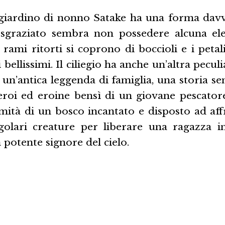
el giardino di nonno Satake ha una forma davv
 sgraziato sembra non possedere alcuna ele
rami ritorti si coprono di boccioli e i petal
 bellissimi. Il ciliegio ha anche un’altra peculi
è un’antica leggenda di famiglia, una storia 
eroi ed eroine bensì di un giovane pescatore
imità di un bosco incantato e disposto ad aff
ngolari creature per liberare una ragazza i
 potente signore del cielo.