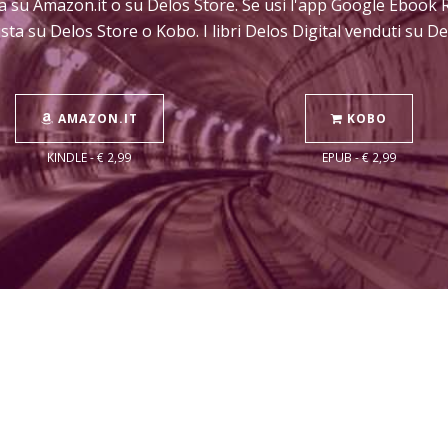
sta su Amazon.it o su Delos Store. Se usi l'app Google Ebook 
sta su Delos Store o Kobo. I libri Delos Digital venduti su 
AMAZON.IT
KOBO
KINDLE - € 2,99
EPUB - € 2,99