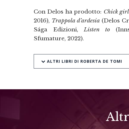
Con Delos ha prodotto:
Chick gir
2016),
Trappola d’ardesia
(Delos Cri
Sága Edizioni,
Listen to
(Inns
Sfumature, 2022).
ALTRI LIBRI DI ROBERTA DE TOMI
Alt