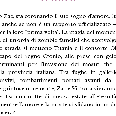
o Zac, sta coronando il suo sogno d’amore: lui
 anche se non è un rapporto ufficializzato –
 per la loro “prima volta”. La magia del momen
e di un’orda di zombie famelici che sconvolg
ro strada si mettono Titania e il consorte O
apo del regno Ctonio, alle prese con gelo
terminanti per l’invasione dei mostri che
la provincia italiana. Tra fughe in galleri
onvivi, combattimenti portati avanti d
 grintose non-morte, Zac e Victoria vivrann
e. Da una notte di mezza estate all’eternit
mentre l’amore e la morte si sfidano in un du
ncerà?