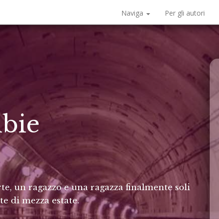
Naviga
Per gli autori
bie
rte, un ragazzo e una ragazza finalmente soli
te di mezza estate.