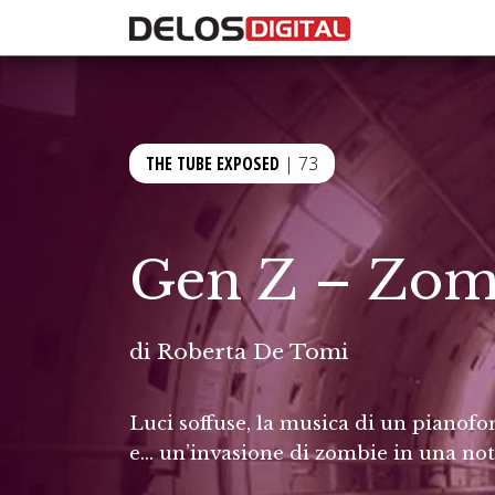
THE TUBE EXPOSED
| 73
Gen Z – Zom
di
Roberta De Tomi
Luci soffuse, la musica di un pianofo
e… un’invasione di zombie in una not