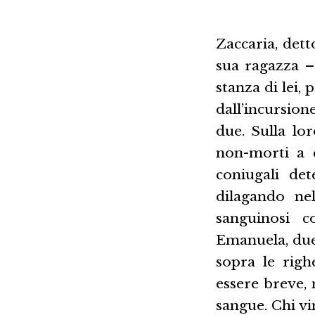
Zaccaria, dett
sua ragazza –
stanza di lei,
dall’incursion
due. Sulla lo
non-morti a c
coniugali de
dilagando nel
sanguinosi c
Emanuela, due
sopra le righ
essere breve, 
sangue. Chi vi