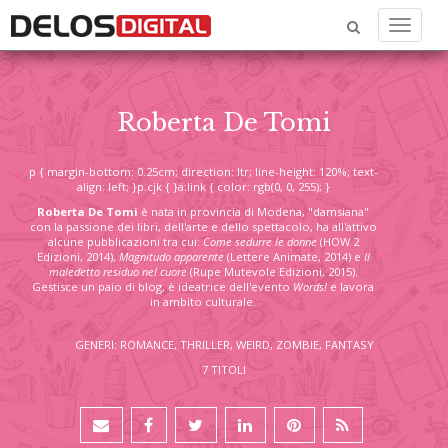
Menu
Roberta De Tomi
p { margin-bottom: 0.25cm; direction: ltr; line-height: 120%; text-
align: left; }p.cjk { }a:link { color: rgb(0, 0, 255); }
Roberta De Tomi
è nata in provincia di Modena, "damsiana"
con la passione dei libri, dell'arte e dello spettacolo, ha all'attivo
alcune pubblicazioni tra cui:
Come sedurre le donne
(HOW 2
Edizioni, 2014),
Magnitudo apparente
(Lettere Animate, 2014) e
Il
maledetto residuo nel cuore
(Rupe Mutevole Edizioni, 2015).
Gestisce un paio di blog, è ideatrice dell'evento
Words!
e lavora
in ambito culturale.
GENERI: ROMANCE, THRILLER, WEIRD, ZOMBIE, FANTASY
7 TITOLI