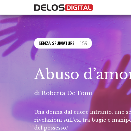
SENZA SFUMATURE
| 159
Abuso d’amo
di
Roberta De Tomi
Una donna dal cuore infranto, uno sc
rivelazioni sull’ex, tra bugie e mani
del possesso?