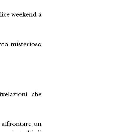
elice weekend a
nto misterioso
velazioni che
 affrontare un