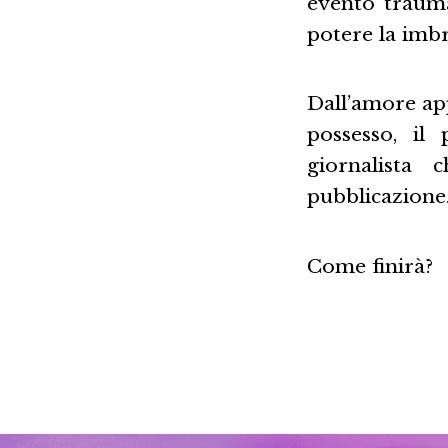
evento trauma
potere la imbr
Dall’amore app
possesso, il
giornalista
pubblicazione
Come finirà?