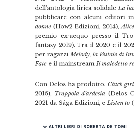
dell’antologia lirica solidale
La luc
pubblicare con alcuni editori in
donne
(How2 Edizioni, 2014),
Alice
premio ex-aequo presso il Tro
fantasy 2019). Tra il 2020 e il 20
per ragazzi
Melody, la Vestale di In
Fate
e il mainstream
Il maledetto r
Con Delos ha prodotto:
Chick gir
2016),
Trappola d’ardesia
(Delos Cr
2021 da Sága Edizioni, e
Listen to
(
ALTRI LIBRI DI ROBERTA DE TOMI