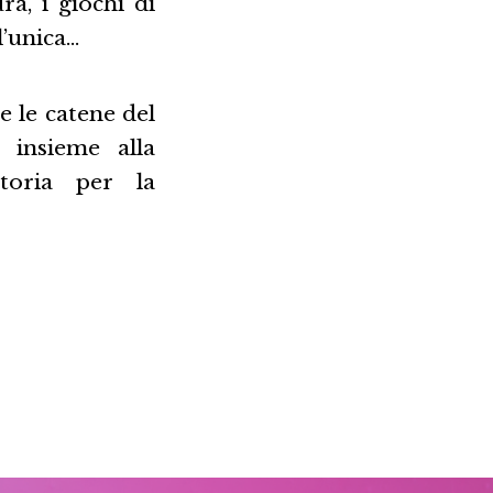
a, i giochi di
l’unica…
e le catene del
 insieme alla
toria per la