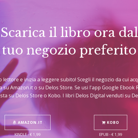
Scarica il libro ora dal
tuo negozio preferito
uo lettore e inizia a leggere subito! Scegli il negozio da cui a
sta su Amazon.it o su Delos Store. Se usi l'app Google Ebook 
sta su Delos Store o Kobo. I libri Delos Digital venduti su 
AMAZON.IT
KOBO
KINDLE - € 1,99
EPUB - € 1,99