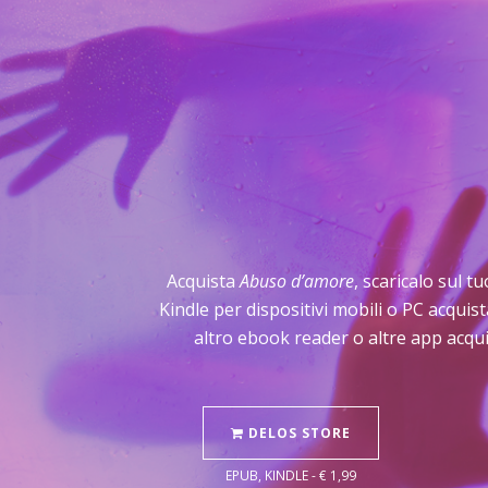
Acquista
Abuso d’amore
, scaricalo sul t
Kindle per dispositivi mobili o PC acqui
altro ebook reader o altre app acqui
DELOS STORE
EPUB, KINDLE - € 1,99