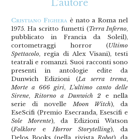
L’autore
Cristiano Fighera
è nato a Roma nel
1975. Ha scritto fumetti (
Terra Inferno
,
pubblicato in Francia da Soleil),
cortometraggi horror (
Ultimo
Spettacolo
, regia di Alex Visani), testi
teatrali e romanzi. Suoi racconti sono
presenti in antologie edite da
Dunwich Edizioni (
La serra trema
,
Morte a 666 giri
,
L’ultimo canto delle
Sirene
,
Ritorno a Dunwich 2
e nella
serie di novelle
Moon Witch
), da
EseScifi (Premio Esecranda, Esescifi e
Sole Morente
), da Edizioni Watson
(
Folklore
e
Horror Storytelling
), da
Delos Books (nella rivista
Robot
), da