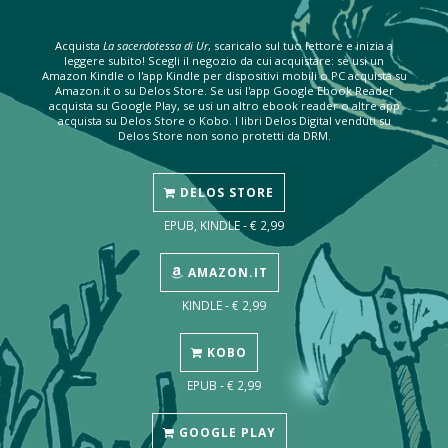
Acquista
La sacerdotessa di Ur
, scaricalo sul tuo lettore e inizia a
leggere subito! Scegli il negozio da cui acquistare: se usi un
Amazon Kindle o l'app Kindle per dispositivi mobili o PC acquista su
Amazon.it o su Delos Store. Se usi l'app Google Ebook Reader
acquista su Google Play, se usi un altro ebook reader o altre app
acquista su Delos Store o Kobo. I libri Delos Digital venduti su
Delos Store non sono protetti da DRM.
DELOS STORE
EPUB, KINDLE - € 2,99
AMAZON.IT
KINDLE - € 2,99
KOBO
EPUB - € 2,99
GOOGLE PLAY