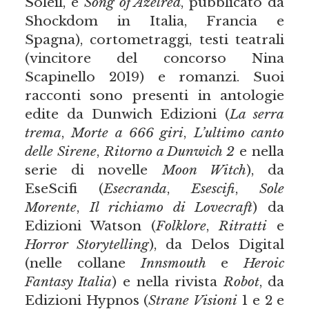
Soleil, e
Song of Azelred
, pubblicato da
Shockdom in Italia, Francia e
Spagna), cortometraggi, testi teatrali
(vincitore del concorso Nina
Scapinello 2019) e romanzi. Suoi
racconti sono presenti in antologie
edite da Dunwich Edizioni (
La serra
trema
,
Morte a 666 giri
,
L’ultimo canto
delle Sirene
,
Ritorno a Dunwich 2
e nella
serie di novelle
Moon Witch
), da
EseScifi (
Esecranda
,
Esescifi
,
Sole
Morente
,
Il richiamo di Lovecraft
) da
Edizioni Watson (
Folklore
,
Ritratti
e
Horror Storytelling
), da Delos Digital
(nelle collane
Innsmouth
e
Heroic
Fantasy Italia
) e nella rivista
Robot
, da
Edizioni Hypnos (
Strane Visioni
1 e 2 e