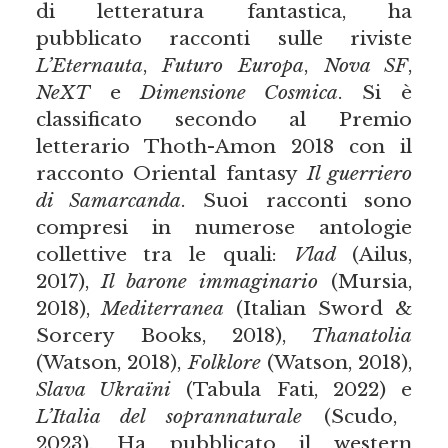
di letteratura fantastica, ha
pubblicato racconti sulle riviste
L’Eternauta
,
Futuro Europa
,
Nova SF
,
NeXT
e
Dimensione Cosmica
. Si è
classificato secondo al Premio
letterario Thoth-Amon 2018 con il
racconto Oriental fantasy
Il guerriero
di Samarcanda
. Suoi racconti sono
compresi in numerose antologie
collettive tra le quali:
Vlad
(Ailus,
2017),
Il barone immaginario
(Mursia,
2018),
Mediterranea
(Italian Sword &
Sorcery Books, 2018),
Thanatolia
(Watson, 2018),
Folklore
(Watson, 2018),
Slava Ukraïni
(Tabula Fati, 2022) e
L’Italia del soprannaturale
(Scudo,
2023). Ha pubblicato il western