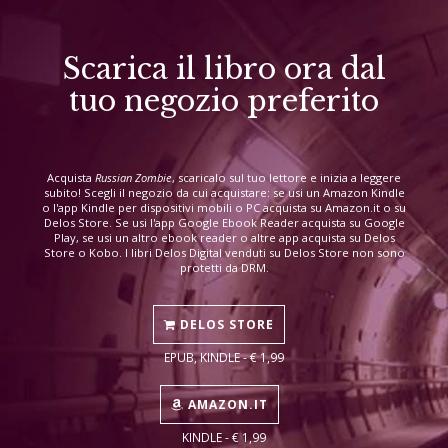
Scarica il libro ora dal
tuo negozio preferito
Acquista
Russian Zombie
, scaricalo sul tuo lettore e inizia a leggere
subito! Scegli il negozio da cui acquistare: se usi un Amazon Kindle
o l'app Kindle per dispositivi mobili o PC acquista su Amazon.it o su
Delos Store. Se usi l'app Google Ebook Reader acquista su Google
Play, se usi un altro ebook reader o altre app acquista su Delos
Store o Kobo. I libri Delos Digital venduti su Delos Store non sono
protetti da DRM.
DELOS STORE
EPUB, KINDLE - € 1,99
AMAZON.IT
KINDLE - € 1,99