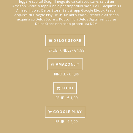
leggere subito! Scegli il negozio da cui acquistare: se usi un
Amazon Kindle o l'app Kindle per dispositivi mobili o PC acquista su
Amazon.it o su Delos Store. Se usi l'app Google Ebook Reader
acquista su Google Play, se usi un altro ebook reader o altre app
acquista su Delos Store o Kobo. I libri Delos Digital venduti su
Delos Store non sono protetti da DRM.
DELOS STORE
EPUB, KINDLE - € 1,99
AMAZON.IT
KINDLE - € 1,99
KOBO
EPUB - € 1,99
GOOGLE PLAY
EPUB - € 2,99