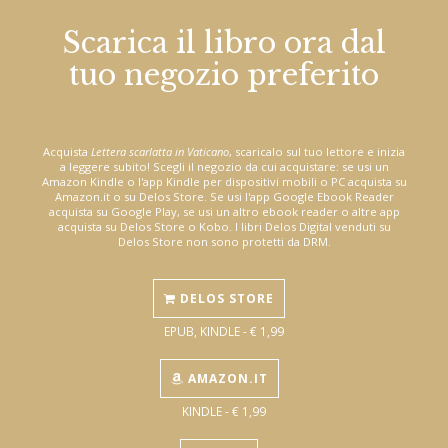
Scarica il libro ora dal
tuo negozio preferito
Acquista
Lettera scarlatta in Vaticano
, scaricalo sul tuo lettore e inizia
a leggere subito! Scegli il negozio da cui acquistare: se usi un
Amazon Kindle o l'app Kindle per dispositivi mobili o PC acquista su
Amazon.it o su Delos Store. Se usi l'app Google Ebook Reader
acquista su Google Play, se usi un altro ebook reader o altre app
acquista su Delos Store o Kobo. I libri Delos Digital venduti su
Delos Store non sono protetti da DRM.
DELOS STORE
EPUB, KINDLE - € 1,99
AMAZON.IT
KINDLE - € 1,99