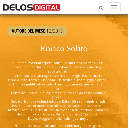
Menu
AUTORE DEL MESE
12/2015
Enrico Solito
E' uno dei massimi esperti italiani di Sherlock Holmes. Past
president de "Uno studio in Holmes", l'associazione degli
appassionati
italiani, socio di analoghe associazioni negli USA, Australia,
Francia, Inghilterra e Giappone. Ha scritto di molti saggi e articoli
su Holmes pubblicati in tutto il mondo, curando anche per anni
la
rivista de "Uno studio in Holmes", oltre che ad essere editor
(con G.
Salvatori) di due volumi editi dai Baker Street Irregularsnegli
USA. E' autore di molti apocrifi (due romanzi e molti racconti
brevi) e (con S.Guerra) di una Enciclopedia di Sherlock Holmes e
del volume (con Guerra, Vianello ed altri) "Sir Conan
Doyle. Viaggio in Italia. Italian journey".
Ha pubblicato vari romanzi e racconti nel genere "giallo