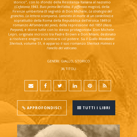
storico", con lo sfondo della Resistenza Italiana al nazismo
(
Cefalonia 1943, Buio prima dell'alba, Il pifferaio magico
), della
Firenze umbertina (Il segreto di Don Michele,
La strategia del
granchio
,
La lettera scomparsa
,
Lamento in morte di un cardellino
) e
soprattutto della Roma della Repubblica dell'eroica 1849 (il
romanzo
All'ombra del pino
), della repressione del 1851 (
Nero
Porpora
), e storie tutte con lo stesso protagonista: Don Michele
Lepri, originale incrocio tra Padre Brown e Don Milani, destinato
a risolvere enigmi e scontrarsi col potere. Su
Il Giallo Mondadori
Sherlock
, volume 51, è apparso il suo romanzo
Sherlock Holmes e
l'anello del vaticano
.
GENERI: GIALLO, STORICO
36 TITOLI
APPROFONDISCI
TUTTI I LIBRI