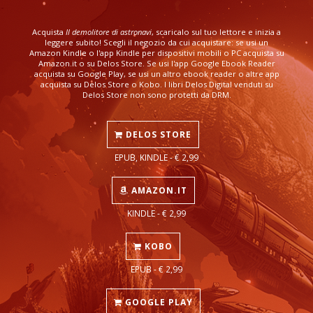
Acquista
Il demolitore di astronavi
, scaricalo sul tuo lettore e inizia a
leggere subito! Scegli il negozio da cui acquistare: se usi un
Amazon Kindle o l'app Kindle per dispositivi mobili o PC acquista su
Amazon.it o su Delos Store. Se usi l'app Google Ebook Reader
acquista su Google Play, se usi un altro ebook reader o altre app
acquista su Delos Store o Kobo. I libri Delos Digital venduti su
Delos Store non sono protetti da DRM.
DELOS STORE
EPUB, KINDLE - € 2,99
AMAZON.IT
KINDLE - € 2,99
KOBO
EPUB - € 2,99
GOOGLE PLAY