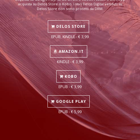
acquista su Delos Store o Kobo. I libri Delos Digital venduti su
Delos Store non sono protetti da DRM.
DELOS STORE
EPUB, KINDLE - € 3,99
AMAZON.IT
KINDLE - € 3,99
KOBO
EPUB - € 3,99
GOOGLE PLAY
EPUB - € 5,99