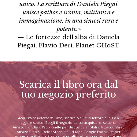
unico. La scrittura di Daniela Piegai
unisce pathos e ironia, militanza e
immaginazione, in una sintesi rara e
potente.
»
— Le fortezze dell'alba di Daniela
Piegai, Flavio Deri, Planet GHoST
Scarica il libro ora dal
tuo negozio preferito
Acquista
Le fortezze dell'alba
, scaricalo sul tuo lettore e inizia a
leggere subito! Scegli il negozio da cui acquistare: se usi un
Amazon Kindle o l'app Kindle per dispositivi mobili o PC acquista su
Amazon.it o su Delos Store. Se usi l'app Google Ebook Reader
acquista su Google Play, se usi un altro ebook reader o altre app