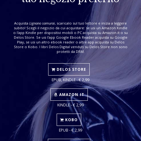
Acquista
Lignano samurai
, scaricalo sul tuo lettore e inizia a leggere
subito! Scegli il negozio da cui acquistare: se usi un Amazon Kindle
o l'app Kindle per dispositivi mobili o PC acquista su Amazon.it o su
Delos Store. Se usi l'app Google Ebook Reader acquista su Google
Play, se usi un altro ebook reader o altre app acquista su Delos
Store o Kobo. I libri Delos Digital venduti su Delos Store non sono
protetti da DRM.
DELOS STORE
EPUB, KINDLE - € 2,99
AMAZON.IT
KINDLE - € 2,99
KOBO
EPUB - € 2,99