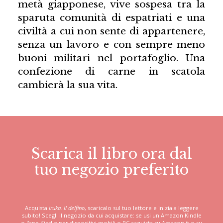
metà giapponese, vive sospesa tra la
sparuta comunità di espatriati e una
civiltà a cui non sente di appartenere,
senza un lavoro e con sempre meno
buoni militari nel portafoglio. Una
confezione di carne in scatola
cambierà la sua vita.
Scarica il libro ora dal
tuo negozio preferito
Acquista
Iruka. Il delfino
, scaricalo sul tuo lettore e inizia a leggere
subito! Scegli il negozio da cui acquistare: se usi un Amazon Kindle
o l'app Kindle per dispositivi mobili o PC acquista su Amazon.it o su