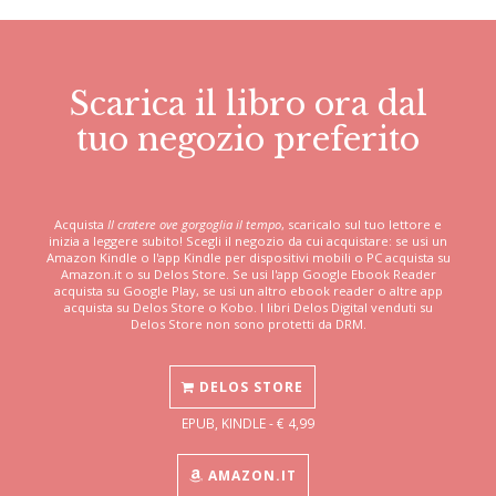
Scarica il libro ora dal
tuo negozio preferito
Acquista
Il cratere ove gorgoglia il tempo
, scaricalo sul tuo lettore e
inizia a leggere subito! Scegli il negozio da cui acquistare: se usi un
Amazon Kindle o l'app Kindle per dispositivi mobili o PC acquista su
Amazon.it o su Delos Store. Se usi l'app Google Ebook Reader
acquista su Google Play, se usi un altro ebook reader o altre app
acquista su Delos Store o Kobo. I libri Delos Digital venduti su
Delos Store non sono protetti da DRM.
DELOS STORE
EPUB, KINDLE - € 4,99
AMAZON.IT