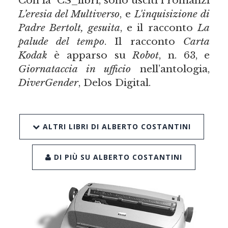
Con la CS_libri, sono usciti i romanzi
L’eresia del Multiverso
, e
L'inquisizione di
Padre Bertolt, gesuita
, e il racconto
La
palude del tempo
. Il racconto
Carta
Kodak
è apparso su
Robot
, n. 63, e
Giornataccia in ufficio
nell’antologia,
DiverGender
, Delos Digital.
ALTRI LIBRI DI ALBERTO COSTANTINI
DI PIÙ SU ALBERTO COSTANTINI