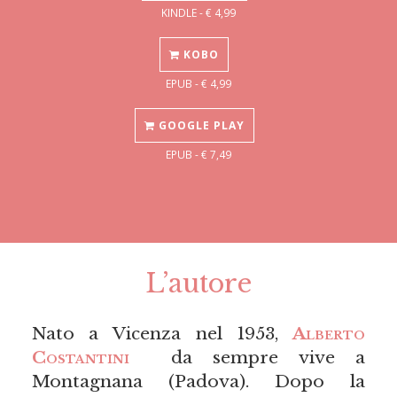
KINDLE - € 4,99
KOBO
EPUB - € 4,99
GOOGLE PLAY
EPUB - € 7,49
L’autore
Nato a Vicenza nel 1953,
Alberto
Costantini
da sempre vive a
Montagnana (Padova). Dopo la