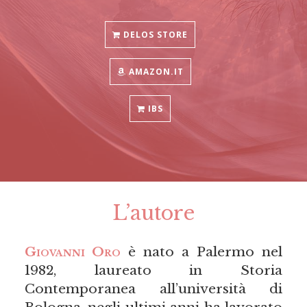
DELOS STORE
AMAZON.IT
IBS
L’autore
Giovanni Oro
è nato a Palermo nel
1982, laureato in Storia
Contemporanea all’università di
Bologna, negli ultimi anni ha lavorato