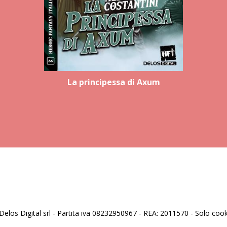
La principessa di Axum
los Digital srl - Partita iva 08232950967 - REA: 2011570 - Solo cooki