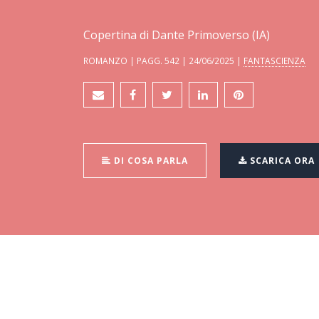
Copertina di Dante Primoverso (IA)
ROMANZO | PAGG. 542 | 24/06/2025 |
FANTASCIENZA
DI COSA PARLA
SCARICA ORA