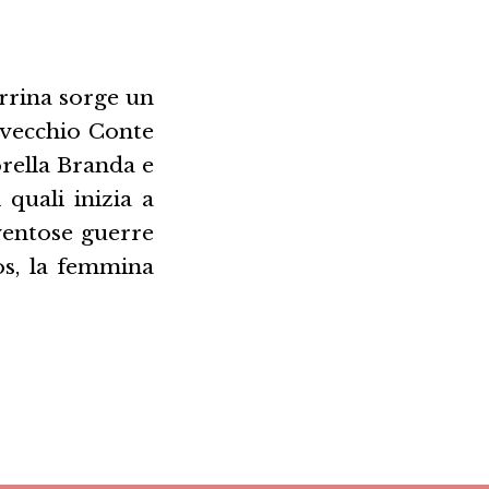
rrina sorge un
l vecchio Conte
orella Branda e
quali inizia a
aventose guerre
os, la femmina