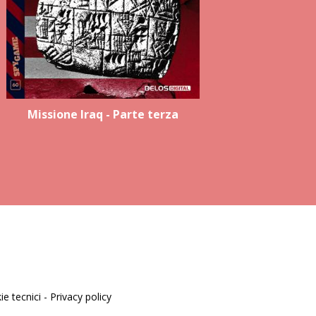
Missione Iraq - Parte terza
M
e tecnici -
Privacy policy