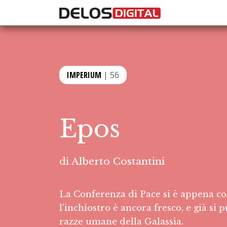
IMPERIUM
| 56
Epos
di
Alberto Costantini
La Conferenza di Pace si è appena conc
l’inchiostro è ancora fresco, e già si
razze umane della Galassia.