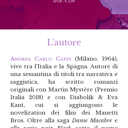
EPUB - € 2,99
L’autore
Andrea Carlo Cappi
(Milano, 1964),
vive tra l’Italia e la Spagna. Autore di
una sessantina di titoli tra narrativa e
saggistica, ha scritto romanzi
originali con Martin Mystère (Premio
Italia 2018) e con Diabolik & Eva
Kant, cui si aggiungono le
novelization dei film dei Manetti
Bros. Oltre alla saga
Danse Macabre
e
alla serie noir
Black
, sotto il nome