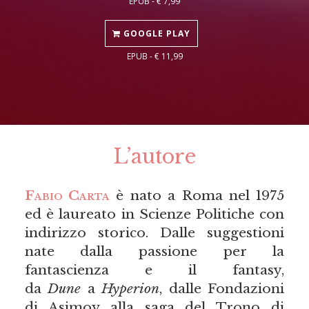
EPUB - € 7,99
GOOGLE PLAY
EPUB - € 11,99
L’autore
Fabio Carta
è nato a Roma nel 1975
ed è laureato in Scienze Politiche con
indirizzo storico. Dalle suggestioni
nate dalla passione per la
fantascienza e il fantasy,
da
Dune
a
Hyperion
, dalle Fondazioni
di Asimov alla saga del Trono di