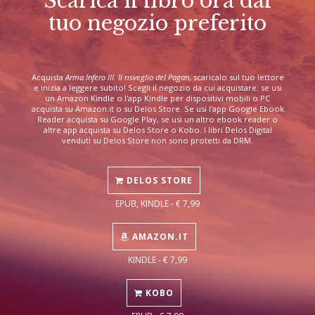
Scarica il libro ora dal
tuo negozio preferito
Acquista
Arma Infero III. Il risveglio del Pagan
, scaricalo sul tuo lettore
e inizia a leggere subito! Scegli il negozio da cui acquistare: se usi
un Amazon Kindle o l'app Kindle per dispositivi mobili o PC
acquista su Amazon.it o su Delos Store. Se usi l'app Google Ebook
Reader acquista su Google Play, se usi un altro ebook reader o
altre app acquista su Delos Store o Kobo. I libri Delos Digital
venduti su Delos Store non sono protetti da DRM.
DELOS STORE
EPUB, KINDLE - € 7,99
AMAZON.IT
KINDLE - € 7,99
KOBO