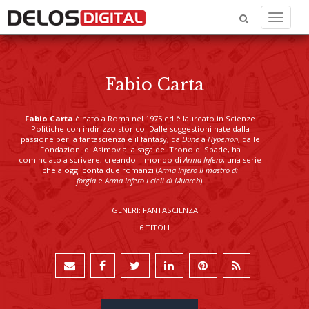
Menu
Fabio Carta
Fabio Carta
è nato a Roma nel 1975 ed è laureato in Scienze
Politiche con indirizzo storico. Dalle suggestioni nate dalla
passione per la fantascienza e il fantasy, da
Dune
a
Hyperion
, dalle
Fondazioni di Asimov alla saga del Trono di Spade, ha
cominciato a scrivere, creando il mondo di
Arma Infero
, una serie
che a oggi conta due romanzi (
Arma Infero Il mastro di
forgia
e
Arma Infero I cieli di Muareb
).
GENERI: FANTASCIENZA
6 TITOLI