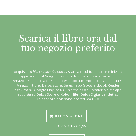
Scarica il libro ora dal
tuo negozio preferito
Acquista
La bianca nube del riposo
, scaricalo sul tuo lettore e inizia a
leggere subito! Scegli il negozio da cui acquistare: se usi un
Amazon Kindle o l'app Kindle per dispositivi mobili o PC acquista su
Amazon.it o su Delos Store. Se usi l'app Google Ebook Reader
acquista su Google Play, se usi un altro ebook reader o altre app
acquista su Delos Store o Kobo. I libri Delos Digital venduti su
Delos Store non sono protetti da DRM.
DELOS STORE
EPUB, KINDLE - € 1,99