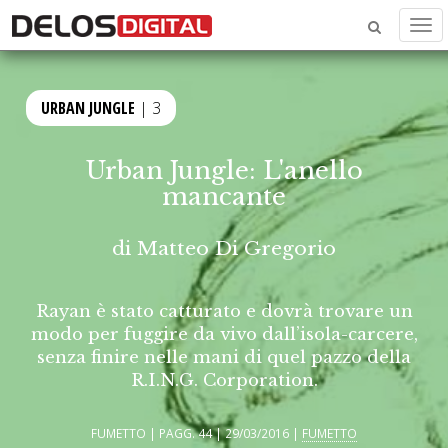
Men
URBAN JUNGLE
| 3
Urban Jungle: L'anello
mancante
di
Matteo Di Gregorio
Rayan è stato catturato e dovrà trovare un
modo per fuggire da vivo dall’isola-carcere,
senza finire nelle mani di quel pazzo della
R.I.N.G. Corporation.
FUMETTO | PAGG. 44 | 29/03/2016 |
FUMETTO