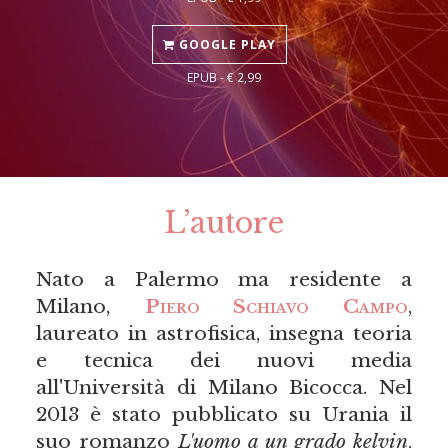
GOOGLE PLAY
EPUB - € 2,99
L’autore
Nato a Palermo ma residente a
Milano,
Piero Schiavo Campo
,
laureato in astrofisica, insegna teoria
e tecnica dei nuovi media
all'Università di Milano Bicocca. Nel
2013 è stato pubblicato su Urania il
suo romanzo
L'uomo a un grado kelvin
,