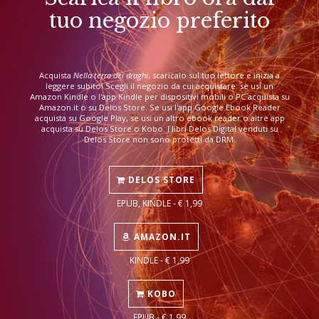
tuo negozio preferito
Acquista
Nella terra dei draghi
, scaricalo sul tuo lettore e inizia a
leggere subito! Scegli il negozio da cui acquistare: se usi un
Amazon Kindle o l'app Kindle per dispositivi mobili o PC acquista su
Amazon.it o su Delos Store. Se usi l'app Google Ebook Reader
acquista su Google Play, se usi un altro ebook reader o altre app
acquista su Delos Store o Kobo. I libri Delos Digital venduti su
Delos Store non sono protetti da DRM.
DELOS STORE
EPUB, KINDLE - € 1,99
AMAZON.IT
KINDLE - € 1,99
KOBO
EPUB - € 1,99