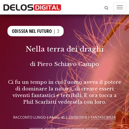
Men
ODISSEA NEL FUTURO
| 3
Nella terra dei draghi
di
Piero Schiavo Campo
Ci fu un tempo in cui l’uomo aveva il potere
di dominare la natura, di creare esseri
viventi fantastici e terribili. E ora tocca a
Phil Scarlatti vedersela con loro.
RACCONTO LUNGO | PAGG. 45 | 29/03/2016 |
FANTASCIENZA