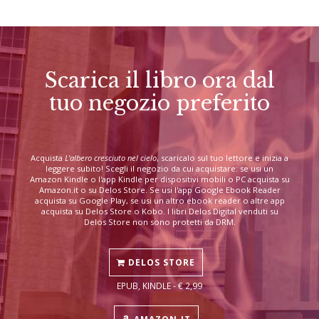
Scarica il libro ora dal
tuo negozio preferito
Acquista
L'albero cresciuto nel cielo
, scaricalo sul tuo lettore e inizia a
leggere subito! Scegli il negozio da cui acquistare: se usi un
Amazon Kindle o l'app Kindle per dispositivi mobili o PC acquista su
Amazon.it o su Delos Store. Se usi l'app Google Ebook Reader
acquista su Google Play, se usi un altro ebook reader o altre app
acquista su Delos Store o Kobo. I libri Delos Digital venduti su
Delos Store non sono protetti da DRM.
DELOS STORE
EPUB, KINDLE - € 2,99