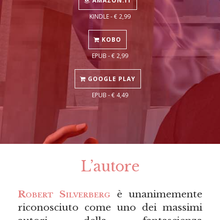
AMAZON.IT
KINDLE - € 2,99
KOBO
EPUB - € 2,99
GOOGLE PLAY
EPUB - € 4,49
L’autore
Robert Silverberg
è unanimemente
riconosciuto come uno dei massimi