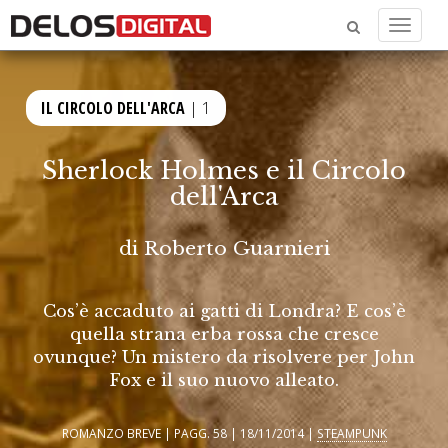
Menu
IL CIRCOLO DELL'ARCA
| 1
Sherlock Holmes e il Circolo
dell'Arca
di
Roberto Guarnieri
Cos’è accaduto ai gatti di Londra? E cos’è
quella strana erba rossa che cresce
ovunque? Un mistero da risolvere per John
Fox e il suo nuovo alleato.
ROMANZO BREVE | PAGG. 58 | 18/11/2014 |
STEAMPUNK