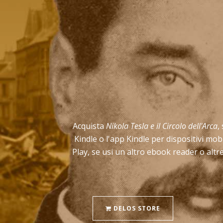
Acquista
Nikola Tesla e il Circolo dell'Arca
,
Kindle o l'app Kindle per dispositivi mo
Play, se usi un altro ebook reader o altr
DELOS STORE