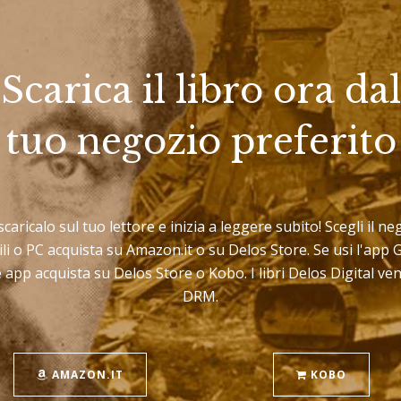
Scarica il libro ora dal
tuo negozio preferito
 scaricalo sul tuo lettore e inizia a leggere subito! Scegli il 
bili o PC acquista su Amazon.it o su Delos Store. Se usi l'a
e app acquista su Delos Store o Kobo. I libri Delos Digital v
DRM.
AMAZON.IT
KOBO