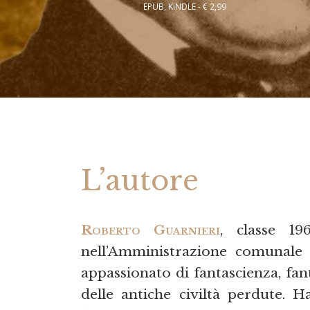
EPUB, KINDLE - € 2,99
L’autore
Roberto Guarnieri
, classe 19
nell’Amministrazione comunale 
appassionato di fantascienza, fan
delle antiche civiltà perdute. H