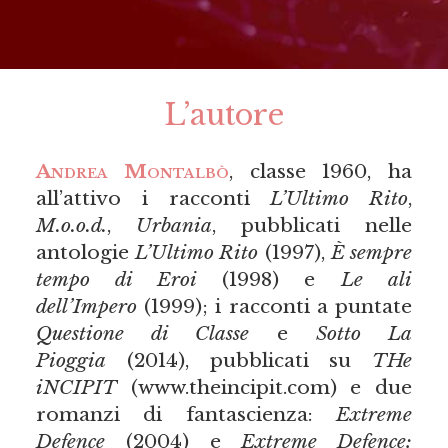
L’autore
Andrea Montalbò
, classe 1960, ha
all’attivo i racconti
L’Ultimo Rito
,
M.o.o.d.
,
Urbania
, pubblicati nelle
antologie
L’Ultimo Rito
(1997),
È sempre
tempo di Eroi
(1998) e
Le ali
dell’Impero
(1999); i racconti a puntate
Questione di Classe
e
Sotto La
Pioggia
(2014), pubblicati su
THe
iNCIPIT
(www.theincipit.com) e due
romanzi di fantascienza:
Extreme
Defence
(2004) e
Extreme Defence: