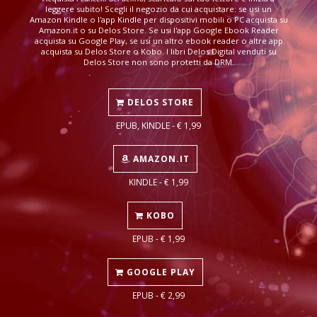
leggere subito! Scegli il negozio da cui acquistare: se usi un
Amazon Kindle o l'app Kindle per dispositivi mobili o PC acquista su
Amazon.it o su Delos Store. Se usi l'app Google Ebook Reader
acquista su Google Play, se usi un altro ebook reader o altre app
acquista su Delos Store o Kobo. I libri Delos Digital venduti su
Delos Store non sono protetti da DRM.
DELOS STORE
EPUB, KINDLE - € 1,99
AMAZON.IT
KINDLE - € 1,99
KOBO
EPUB - € 1,99
GOOGLE PLAY
EPUB - € 2,99