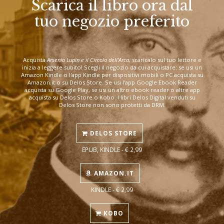
Scarica il libro ora dal
tuo negozio preferito
Acquista
Arsenio Lupin e il Circolo dell'Arca
, scaricalo sul tuo lettore e
inizia a leggere subito! Scegli il negozio da cui acquistare: se usi un
Amazon Kindle o l'app Kindle per dispositivi mobili o PC acquista su
Amazon.it o su Delos Store. Se usi l'app Google Ebook Reader
acquista su Google Play, se usi un altro ebook reader o altre app
acquista su Delos Store o Kobo. I libri Delos Digital venduti su
Delos Store non sono protetti da DRM.
DELOS STORE
EPUB, KINDLE - € 2,99
AMAZON.IT
KINDLE - € 2,99
KOBO