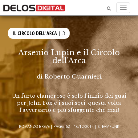
Menu
IL CIRCOLO DELL'ARCA
| 3
Arsenio Lupin e il Circolo
dell'Arca
di
Roberto Guarnieri
Un furto clamoroso è solo l’inizio dei guai
per John Fox e i suoi soci: questa volta
l’avversario è più sfuggente che mai!
ROMANZO BREVE | PAGG. 62 | 16/12/2014 |
STEAMPUNK