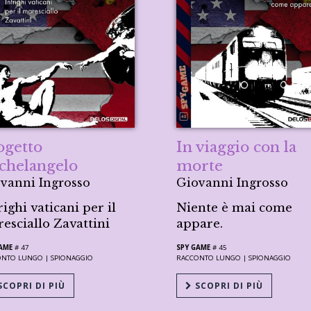
ogetto
In viaggio con la
chelangelo
morte
vanni Ingrosso
Giovanni Ingrosso
righi vaticani per il
Niente è mai come
esciallo Zavattini
appare.
AME
# 47
SPY GAME
# 45
ONTO LUNGO |
SPIONAGGIO
RACCONTO LUNGO |
SPIONAGGIO
COPRI DI PIÙ
SCOPRI DI PIÙ