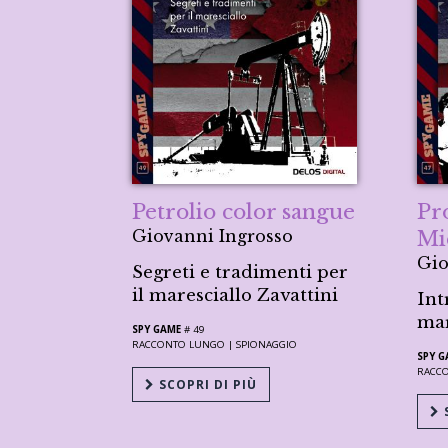
Petrolio color sangue
Pr
Giovanni Ingrosso
Mi
Gio
Segreti e tradimenti per
il maresciallo Zavattini
Int
mar
SPY GAME
# 49
RACCONTO LUNGO |
SPIONAGGIO
SPY G
RACC
SCOPRI DI PIÙ
S