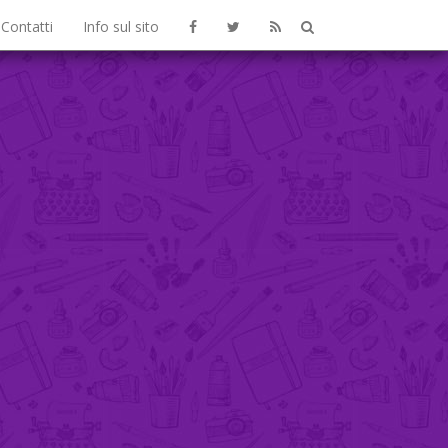
Contatti
Info sul sito