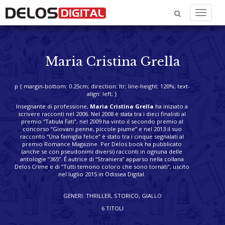
Menu
Maria Cristina Grella
p { margin-bottom: 0.25cm; direction: ltr; line-height: 120%; text-
align: left; }
Insegnante di professione,
Maria Cristina Grella
ha iniziato a
scrivere racconti nel 2006. Nel 2008 è stata tra i dieci finalisti al
premio “Tabula Fati”, nel 2009 ha vinto il secondo premio al
concorso “Giovani penne, piccole piume” e nel 2013 il suo
racconto “Una famiglia felice” è stato tra i cinque segnalati al
premio Romance Magazine. Per Delos book ha pubblicato
(anche se con pseudonimi diversi) racconti in ognuna delle
antologie “365”. Ẻ autrice di “Straniera” apparso nella collana
Delos Crime e di “Tutti temono coloro che sono tornati”, uscito
nel luglio 2015 in Odissea Digital.
GENERI: THRILLER, STORICO, GIALLO
6 TITOLI