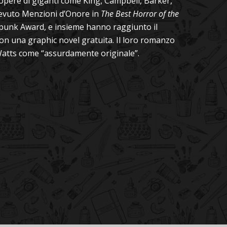
 opere di giganti come King, Campbell, Barker,
icevuto Menzioni d’Onore in
The Best Horror of the
rpunk Award, e insieme hanno raggiunto il
on una graphic novel gratuita. Il loro romanzo
Watts come “assurdamente originale”.