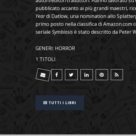
autori/editor/traduttori. Hanno lavorato su
pubblicato accanto ai più grandi maestri, r
Year
di Datlow, una nomination allo Splatte
primo posto nella classifica di Amazon.com c
seriale
Symbiosis
è stato descritto da Peter 
GENERI: HORROR
1 TITOLI
TUTTI I LIBRI