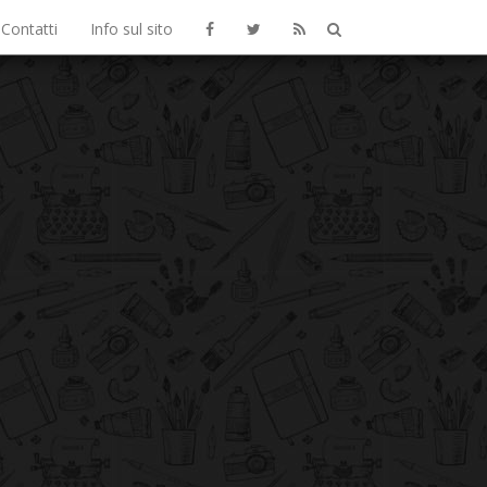
Contatti
Info sul sito