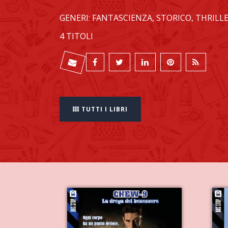
GENERI: FANTASCIENZA, STORICO, THRILL
4 TITOLI
TUTTI I LIBRI