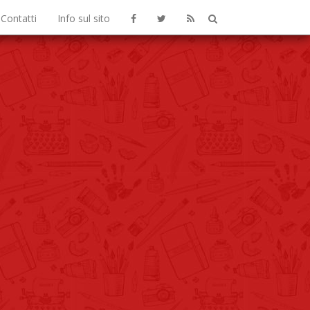
Contatti
Info sul sito