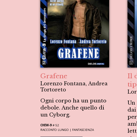
Grafene
Il 
Lorenzo Fontana, Andrea
ti
Tortoreto
Lor
Ogni corpo ha un punto
Un 
debole. Anche quello di
dai
un Cyborg.
per
amb
CHEW-9
# 52
RACCONTO LUNGO |
FANTASCIENZA
let