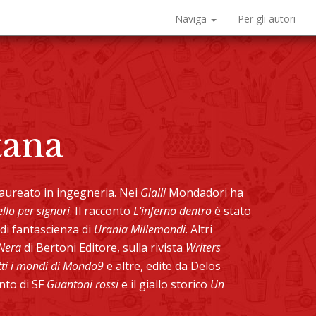
Naviga
Per gli autori
tana
 laureato in ingegneria. Nei
Gialli
Mondadori ha
llo per signori
. Il racconto
L'inferno dentro
è stato
 di fantascienza di
Urania Millemondi
. Altri
Nera
di Bertoni Editore, sulla rivista
Writers
tti i mondi di Mondo9
e altre, edite da Delos
nto di SF
Guantoni rossi
e il giallo storico
Un