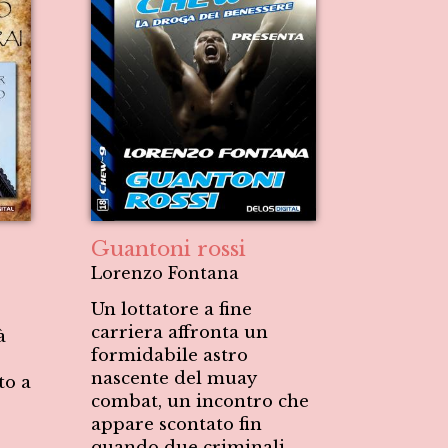
Guantoni rossi
Lorenzo Fontana
Un lottatore a fine
carriera affronta un
à
formidabile astro
e
nascente del muay
to a
combat, un incontro che
appare scontato fin
quando due criminali