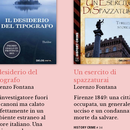
desiderio del
Un esercito di
pografo
spazzaturai
enzo Fontana
Lorenzo Fontana
investigatore fuori
Firenze 1849: una citt
 canoni ma calato
occupata, un general
fettamente in un
ucciso e un condanna
iente estraneo al
morte da salvare.
tore italiano. Una
HISTORY CRIME
# 34