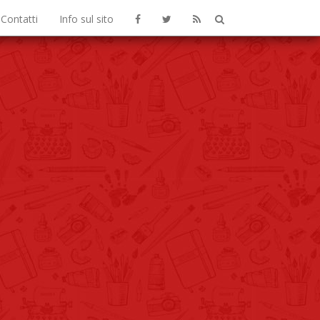
Contatti
Info sul sito