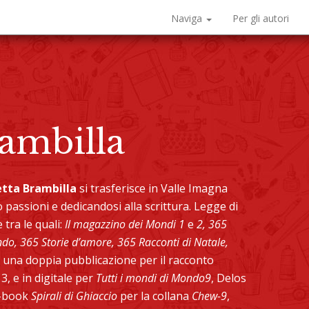
Naviga
Per gli autori
ambilla
tta Brambilla
si trasferisce in Valle Imagna
o passioni e dedicandosi alla scrittura. Legge di
 tra le quali:
Il magazzino dei Mondi 1
e
2, 365
ndo, 365 Storie d’amore, 365 Racconti di Natale,
 una doppia pubblicazione per il racconto
, e in digitale per
Tutti i mondi di Mondo9
, Delos
e-book
Spirali di Ghiaccio
per la collana
Chew-9
,