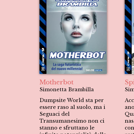
Motherbot
Spi
Simonetta Brambilla
Sim
Dumpsite World sta per
Acc
essere raso al suolo, ma i
ano
Seguaci del
Qua
Transumanesimo non ci
nas
stanno e sfruttano le
con