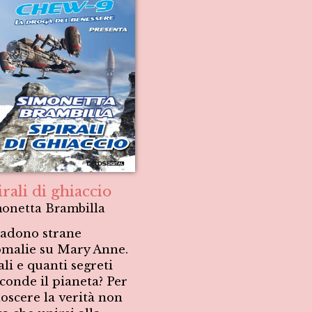
rali di ghiaccio
onetta Brambilla
adono strane
malie su Mary Anne.
li e quanti segreti
conde il pianeta? Per
oscere la verità non