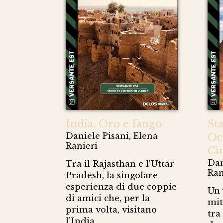
India. Oro e fango
Sta
Daniele Pisani, Elena
Oc
Ranieri
Ci
Dan
Tra il Rajasthan e l’Uttar
Ran
Pradesh, la singolare
esperienza di due coppie
Un 
di amici che, per la
mit
prima volta, visitano
tra
l’India.