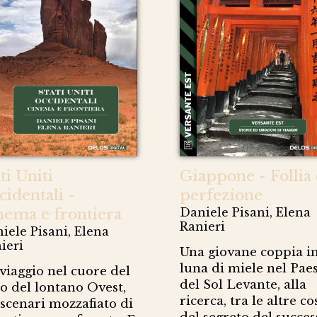
ti Uniti
Giappone - Follia 
cidentali -
perfezione
nema e frontiera
Daniele Pisani, Elena
Ranieri
iele Pisani, Elena
ieri
Una giovane coppia i
luna di miele nel Pae
viaggio nel cuore del
del Sol Levante, alla
o del lontano Ovest,
ricerca, tra le altre co
 scenari mozzafiato di