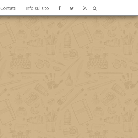
Contatti
Info sul sito