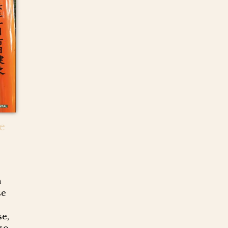
e
n
se
se,