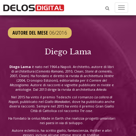
Menu
AUTORE DEL MESE
06/2016
Diego Lama
Diego Lama
è nato nel 1964 a Napoli. Architetto, autore di libri
di architettura (
Cemento Romano
, 2010, Clean;
Storie di cemento
,
2007, Clean). Ha fondato e diretto la rivista di architettura
Ventre
(2004, Cronopio Edizioni), editorialista per il
Corriere del
Mezzogiorno
. Autore di racconti e vignette pubblicate in riviste e
antologie. Dal 2013 dirige la rivista di architettura
Arkeda
.
Nel 2015 ha vinto il premio Tedeschi col romanzo
La collera di
Napoli
, pubblicato nel
Giallo Mondadori
, dove ha pubblicato anche
diversi racconti. Sempre nel 2015 ha vinto il premio Gran Giallo
Città di Cattolica col racconto
Tre cose
.
Ha fondato la onlus Made in Earth che realizza progetti umanitari
nei paesi in via di sviluppo.
Autore eclettico, ha scritto giallo, fantascienza, thriller e altri
generi, incluse alcune ottime storie di zombie.